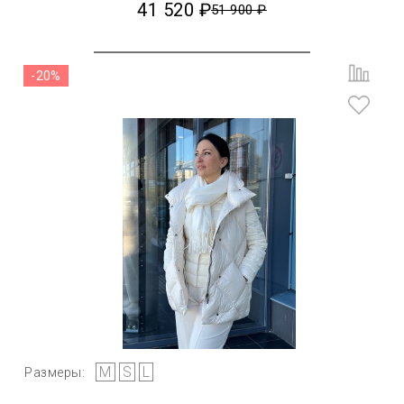
41 520 ₽
51 900 ₽
-20%
M
S
L
Размеры: