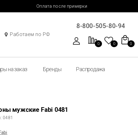
Оплата после примерки
8-800-505-80-94
Работаем по РФ
0
0
0
ры на заказ
Бренды
Распродажа
оны мужские Fabi 0481
: 0481
Fabi