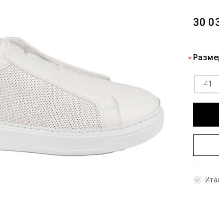
30 0
Разме
41
Ита