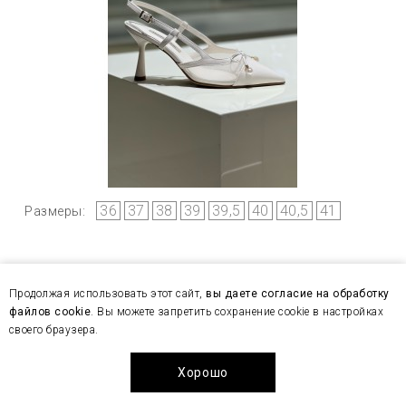
36
37
38
39
39,5
40
40,5
41
Размеры:
Босоножки женские Marino Fabiani 8082 белый
Продолжая использовать этот сайт,
вы даете согласие на обработку
файлов cookie
. Вы можете запретить сохранение cookie в настройках
29 610 ₽
32 900 ₽
своего браузера.
Хорошо
Показано с 1 по 28 из 329 (всего 12 страниц)