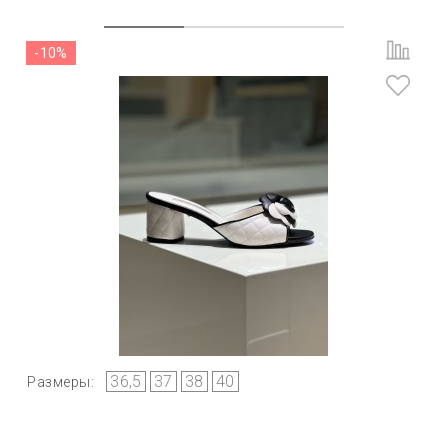
-10%
36,5
37
38
40
Размеры: