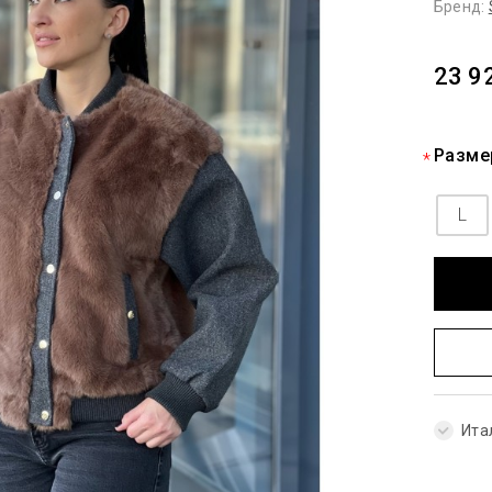
Бренд:
23 9
Разме
L
Ита