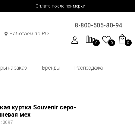
Оплата после примерки
8-800-505-80-94
Работаем по РФ
0
0
0
ры на заказ
Бренды
Распродажа
ая куртка Souvenir серо-
чневая мех
: 0097