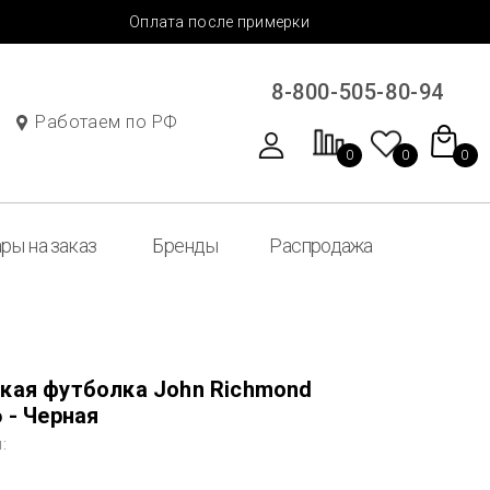
Оплата после примерки
8-800-505-80-94
Работаем по РФ
0
0
0
ры на заказ
Бренды
Распродажа
кая футболка John Richmond
 - Черная
: