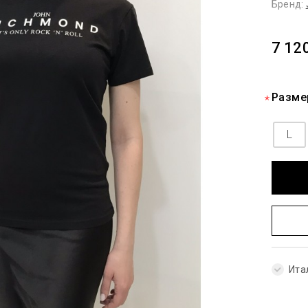
Бренд:
7 12
Разме
L
Ита