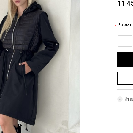
11 4
Разме
L
Ита