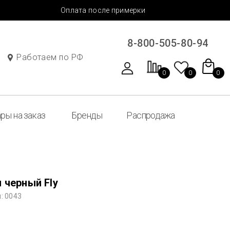
Оплата после примерки
8-800-505-80-94
Работаем по РФ
0
0
0
ры на заказ
Бренды
Распродажа
 черный Fly
: 0043