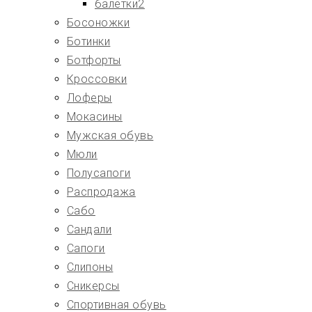
балетки2
Босоножки
Ботинки
Ботфорты
Кроссовки
Лоферы
Мокасины
Мужская обувь
Мюли
Полусапоги
Распродажа
Сабо
Сандали
Сапоги
Слипоны
Сникерсы
Спортивная обувь