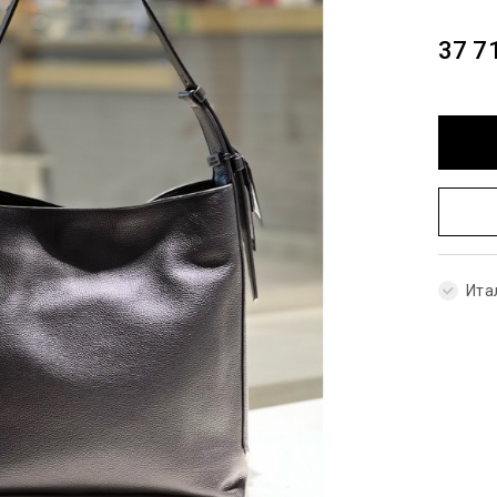
37 7
Ита