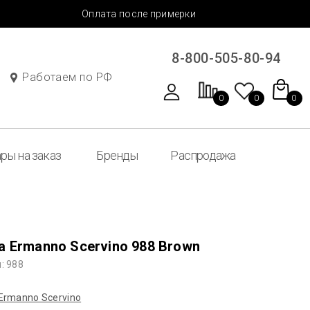
Оплата после примерки
8-800-505-80-94
Работаем по РФ
0
0
0
ры на заказ
Бренды
Распродажа
а Ermanno Scervino 988 Brown
: 988
Ermanno Sсervino