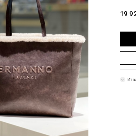
19 9
Ита