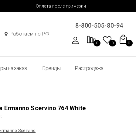
Оплата после примерки
8-800-505-80-94
Работаем по РФ
0
0
0
ры на заказ
Бренды
Распродажа
 Ermanno Scervino 764 White
:
Ermanno Sсervino