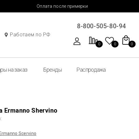
Оплата после примерки
8-800-505-80-94
Работаем по РФ
0
0
0
ры на заказ
Бренды
Распродажа
а Ermanno Shervino
:
Ermanno Sсervino