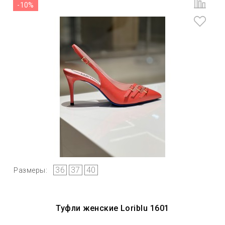
-10%
36
37
40
Размеры:
Туфли женские Loriblu 1601