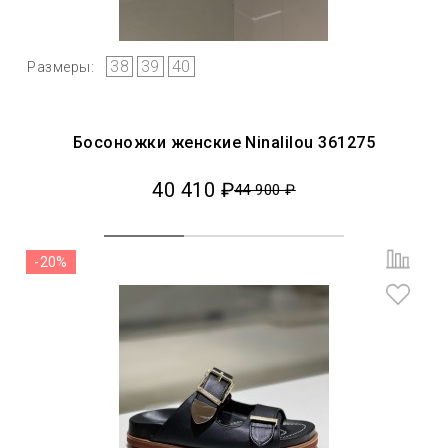
38
39
40
Размеры:
Босоножки женские Ninalilou 361275
40 410 ₽
44 900 ₽
-20%