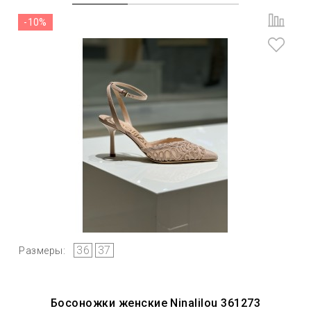
-10%
36
37
Размеры:
Босоножки женские Ninalilou 361273