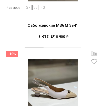
37
38
40
Размеры:
Сабо женские MSGM 3841
9 810 ₽
10 900 ₽
-10%