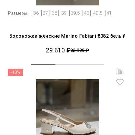
36
37
38
39
39,5
40
40,5
41
Размеры:
Босоножки женские Marino Fabiani 8082 белый
29 610 ₽
32 900 ₽
-10%