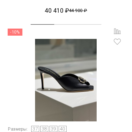
40 410 ₽
44 900 ₽
-10%
37
38
39
40
Размеры: