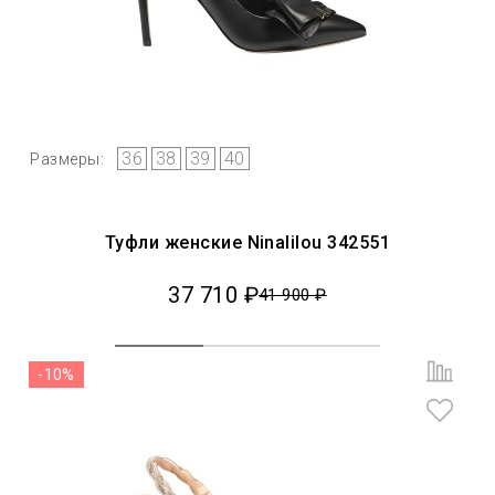
36
38
39
40
Размеры:
Туфли женские Ninalilou 342551
37 710 ₽
41 900 ₽
-10%