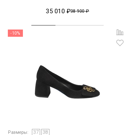
35 010 ₽
38 900 ₽
-10%
37
38
Размеры: