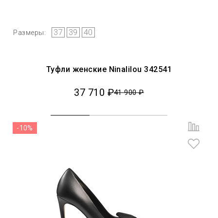
37
39
40
Размеры:
Туфли женские Ninalilou 342541
37 710 ₽
41 900 ₽
-10%