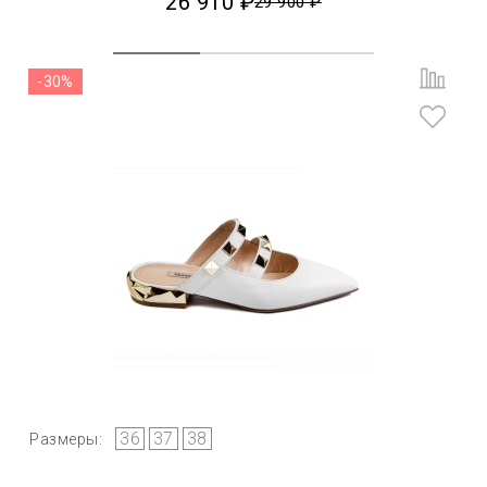
26 910 ₽
29 900 ₽
-30%
36
37
38
Размеры: