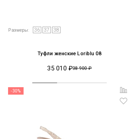
36
37
38
Размеры:
Туфли женские Loriblu 08
35 010 ₽
38 900 ₽
-30%