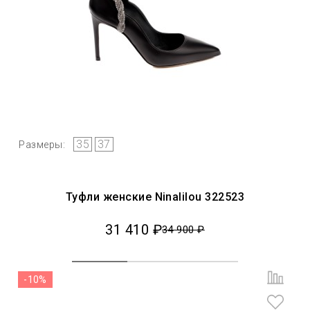
35
37
Размеры:
Туфли женские Ninalilou 322523
31 410 ₽
34 900 ₽
-10%