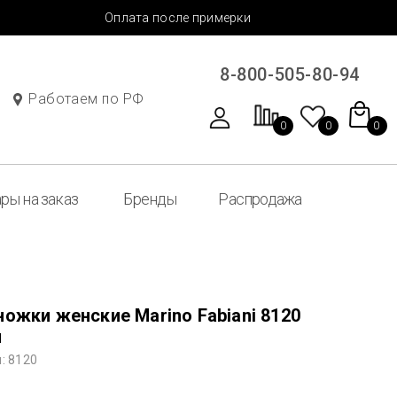
Оплата после примерки
8-800-505-80-94
Работаем по РФ
0
0
0
ры на заказ
Бренды
Распродажа
ожки женские Marino Fabiani 8120
й
: 8120