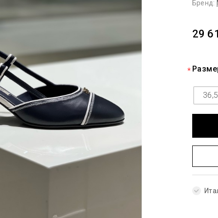
Бренд:
29 6
Разме
36,
Ита