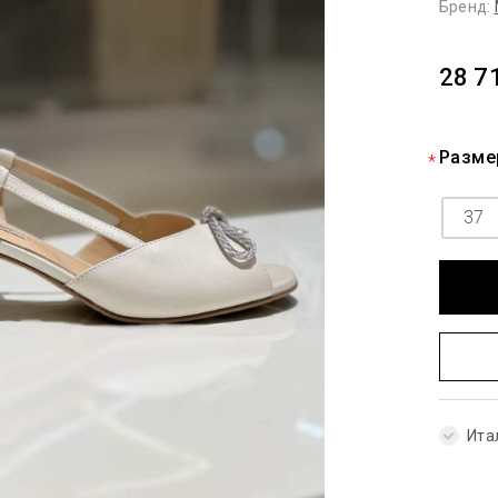
Бренд:
28 7
Разме
37
Ита