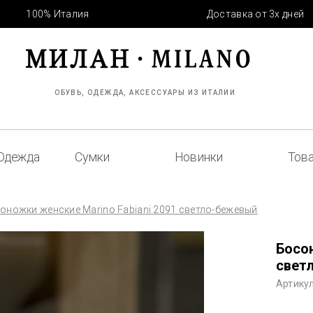
100% Италия
Доставка от 3х дней
ОБУВЬ, ОДЕЖДА, АКСЕССУАРЫ ИЗ ИТАЛИИ
Одежда
Сумки
Новинки
Това
оножки женские Marino Fabiani 2091 светло-бежевый
Босон
свет
Артикул