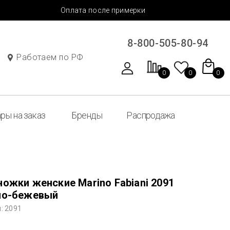
Оплата после примерки
8-800-505-80-94
Работаем по РФ
0
0
0
ры на заказ
Бренды
Распродажа
ожки женские Marino Fabiani 2091
ло-бежевый
: 2091