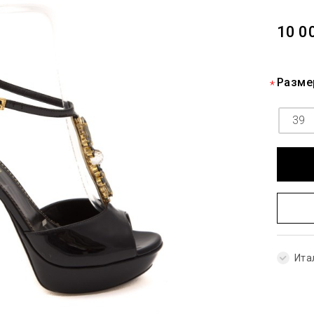
10 0
Разме
39
Ита