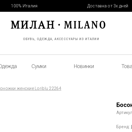
100% Италия
Доставка от 3х дней
ОБУВЬ, ОДЕЖДА, АКСЕССУАРЫ ИЗ ИТАЛИИ
Одежда
Сумки
Новинки
Това
оножки женские Loriblu 22264
Босо
Артикул
Бренд: