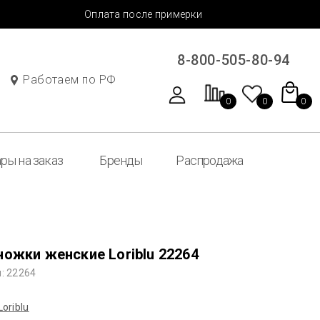
Оплата после примерки
8-800-505-80-94
Работаем по РФ
0
0
0
ры на заказ
Бренды
Распродажа
ножки женские Loriblu 22264
: 22264
Loriblu