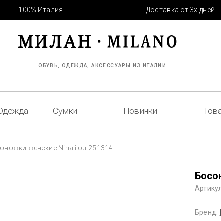
100% Италия
Доставка от 3х дней
ОБУВЬ, ОДЕЖДА, АКСЕССУАРЫ ИЗ ИТАЛИИ
Одежда
Сумки
Новинки
Това
оножки женские Ninalilou 251314
Босон
Артикул
Бренд: