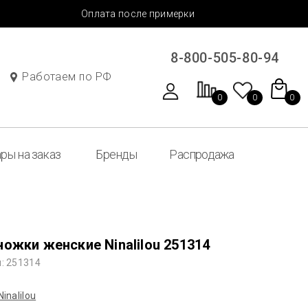
Оплата после примерки
8-800-505-80-94
Работаем по РФ
0
0
0
ры на заказ
Бренды
Распродажа
ожки женские Ninalilou 251314
: 251314
Ninalilou