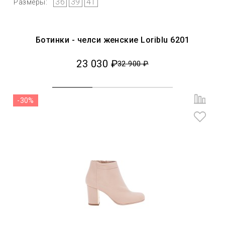
36
39
41
Размеры:
Ботинки - челси женские Loriblu 6201
23 030 ₽
32 900 ₽
-30%