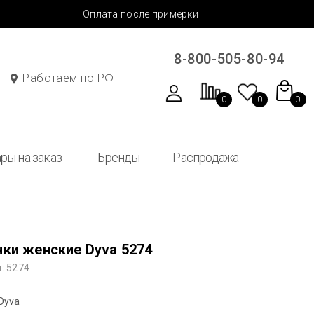
Оплата после примерки
8-800-505-80-94
Работаем по РФ
0
0
0
ры на заказ
Бренды
Распродажа
нки женские Dyva 5274
: 5274
Dyva