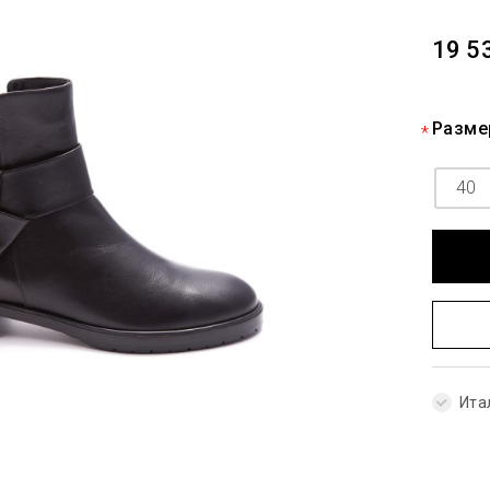
19 5
Разме
40
Ита