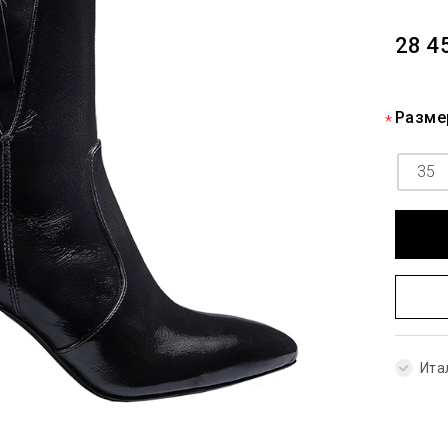
28 4
Разме
35
Ита