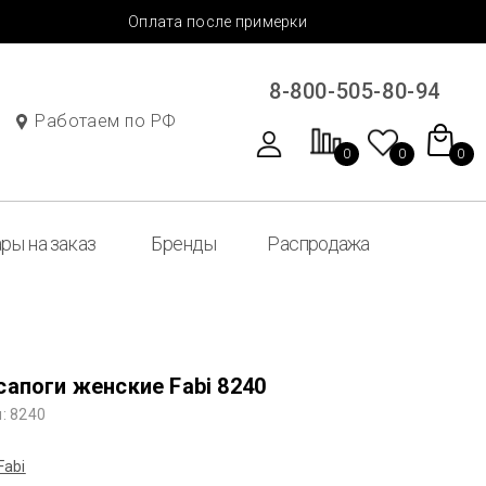
Оплата после примерки
8-800-505-80-94
Работаем по РФ
0
0
0
ры на заказ
Бренды
Распродажа
сапоги женские Fabi 8240
: 8240
Fabi