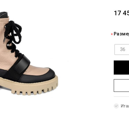
17 4
Разме
36
Ита