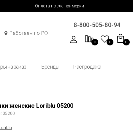
Оплата после примерки
8-800-505-80-94
Работаем по РФ
0
0
0
ры на заказ
Бренды
Распродажа
ки женские Loriblu 05200
: 05200
Loriblu