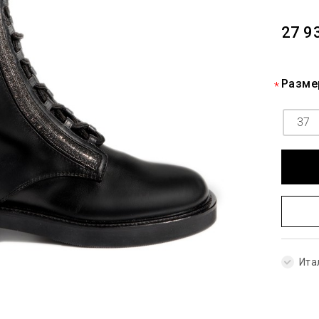
27 9
Разме
37
Ита