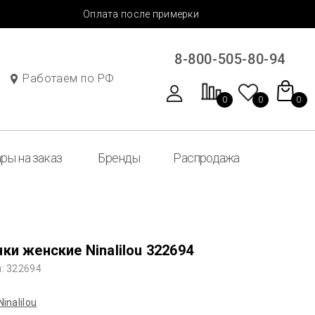
Оплата после примерки
8-800-505-80-94
Работаем по РФ
0
0
0
ры на заказ
Бренды
Распродажа
ки женские Ninalilou 322694
: 322694
Ninalilou