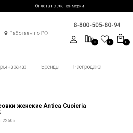
Оплата после примерки
8-800-505-80-94
Работаем по РФ
0
0
0
ры на заказ
Бренды
Распродажа
овки женские Antica Cuoieria
5
: 22505