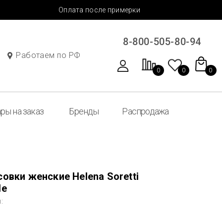
Оплата после примерки
8-800-505-80-94
Работаем по РФ
0
0
0
ры на заказ
Бренды
Распродажа
овки женские Helena Soretti
le
: