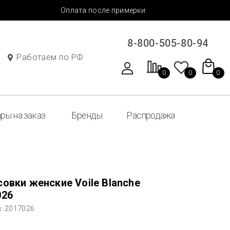
Оплата после примерки
8-800-505-80-94
Работаем по РФ
0
0
0
ры на заказ
Бренды
Распродажа
овки женские Voile Blanche
026
: 2017026