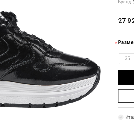
Бренд:
27 9
Разме
35
Ита