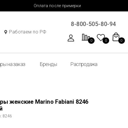
Оплата после примерки
8-800-505-80-94
Работаем по РФ
0
0
0
ры на заказ
Бренды
Распродажа
ры женские Marino Fabiani 8246
й
: 8246