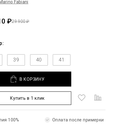
Marino Fabiani
10 ₽
29 900 ₽
р:
39
40
41
В КОРЗИНУ
Купить в 1 клик
лия 100%
Оплата после примерки