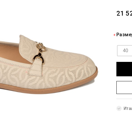
21 5
Разме
40
Ита