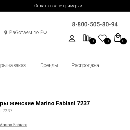
Оплата после примерки
8-800-505-80-94
Работаем по РФ
0
0
0
ры на заказ
Бренды
Распродажа
ры женские Marino Fabiani 7237
: 7237
Marino Fabiani