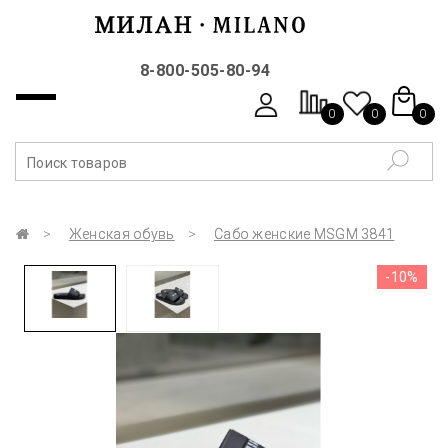
8-800-505-80-94
0
0
0
Женская обувь
Сабо женские MSGM 3841
-10%