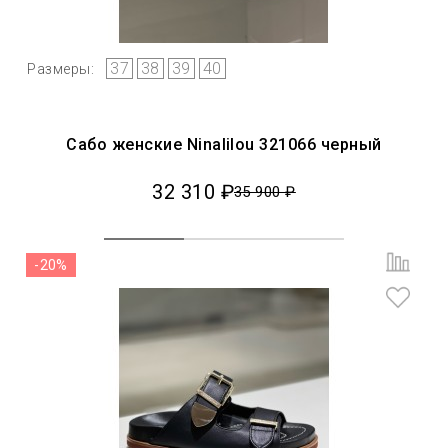
37
38
39
40
Размеры:
Сабо женские Ninalilou 321066 черный
32 310 ₽
35 900 ₽
-20%