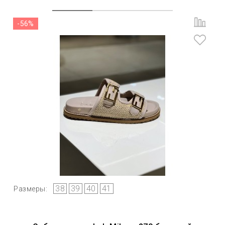
-56%
38
39
40
41
Размеры: