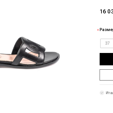
16 0
Разме
37
Ита