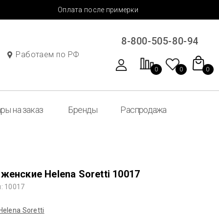
Оплата после примерки
8-800-505-80-94
Работаем по РФ
0
0
0
ры на заказ
Бренды
Распродажа
женские Helena Soretti 10017
: 10017
Helena Soretti