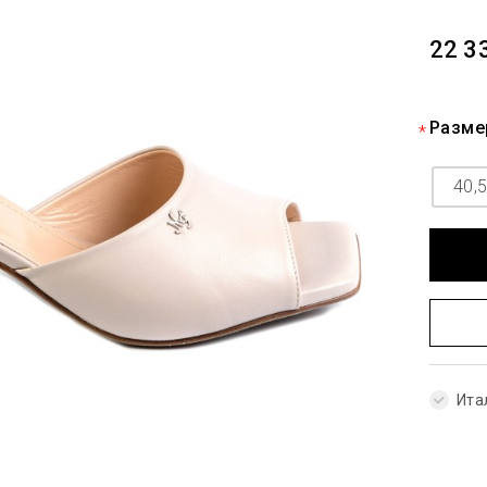
22 3
Разме
40,
Ита