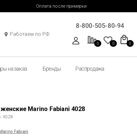
Оплата после примерки
8-800-505-80-94
Работаем по РФ
0
0
0
ры на заказ
Бренды
Распродажа
женские Marino Fabiani 4028
: 4028
Marino Fabiani