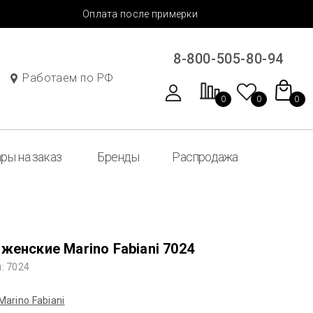
Оплата после примерки
8-800-505-80-94
Работаем по РФ
0
0
0
ры на заказ
Бренды
Распродажа
женские Marino Fabiani 7024
: 7024
Marino Fabiani