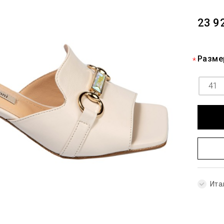
23 9
Разме
41
Ита