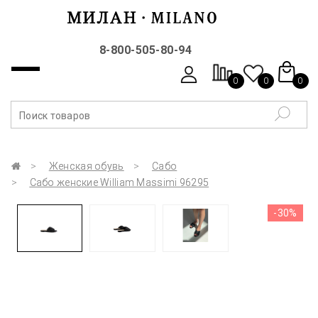
8-800-505-80-94
0
0
0
Женская обувь
Сабо
Сабо женские William Massimi 96295
-30%