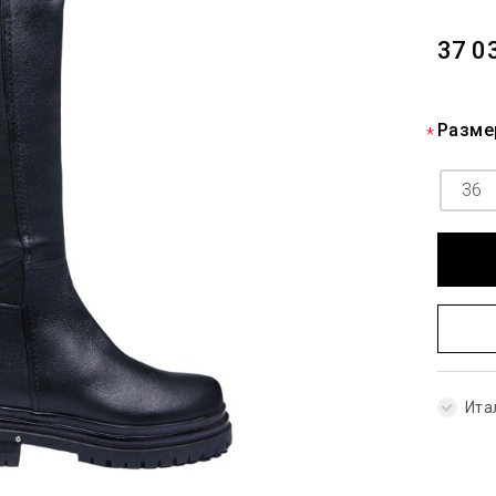
37 0
Разме
36
Ита