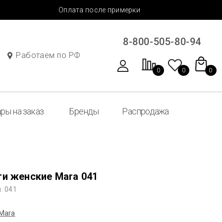
Оплата после примерки
8-800-505-80-94
Работаем по РФ
0
0
0
ры на заказ
Бренды
Распродажа
ги женские Mara 041
: 041
Mara