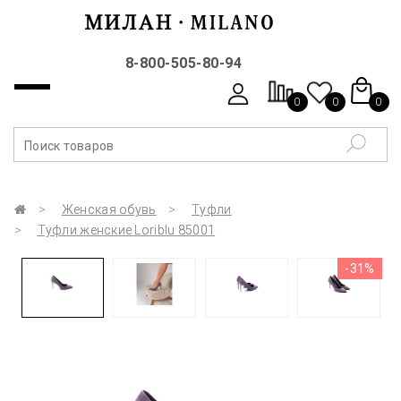
8-800-505-80-94
0
0
0
Женская обувь
Туфли
Туфли женские Loriblu 85001
-31%