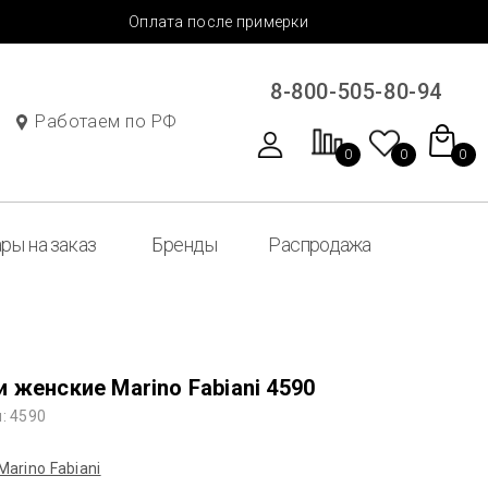
Оплата после примерки
8-800-505-80-94
Работаем по РФ
0
0
0
ры на заказ
Бренды
Распродажа
 женские Marino Fabiani 4590
: 4590
Marino Fabiani