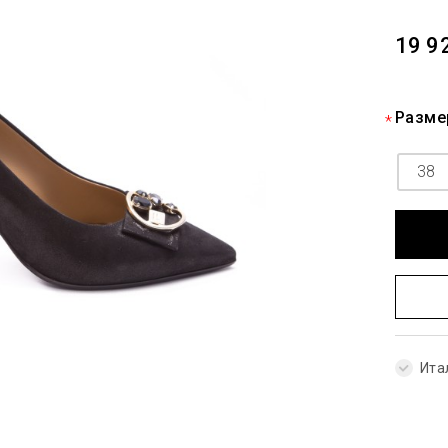
19 9
Разме
38
Ита