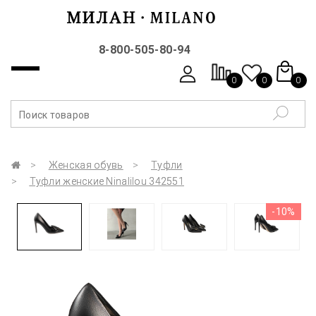
8-800-505-80-94
0
0
0
Женская обувь
Туфли
Туфли женские Ninalilou 342551
-10%